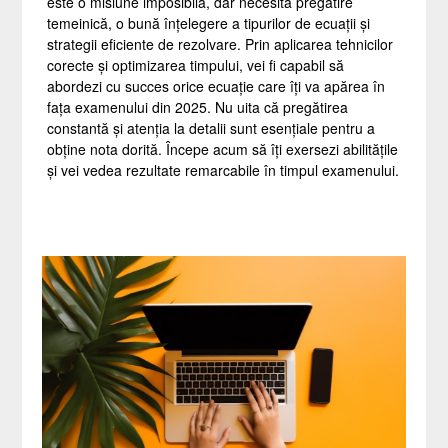
este o misiune imposibilă, dar necesită pregătire
temeinică, o bună înțelegere a tipurilor de ecuații și
strategii eficiente de rezolvare. Prin aplicarea tehnicilor
corecte și optimizarea timpului, vei fi capabil să
abordezi cu succes orice ecuație care îți va apărea în
fața examenului din 2025. Nu uita că pregătirea
constantă și atenția la detalii sunt esențiale pentru a
obține nota dorită. Începe acum să îți exersezi abilitățile
și vei vedea rezultate remarcabile în timpul examenului.