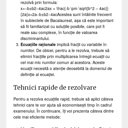
rezolvă prin formula:
x=−b±b2−4ac2ax = \frac{-b \pm \sqrt{b^2 – 4ac}}
{2a}
x
=
2
a
−
b
±
b
2
−
4
a
c
Acestea sunt întâlnite frecvent
în subiectele de Bacalaureat, așa că este important
să fii familiarizat cu soluțiile posibile, care pot fi
reale sau complexe, în funcție de valoarea
discriminantului.
Ecuațiile raționale
implică fracții cu variabile în
numitor. De obicei, pentru a le rezolva, trebuie să
elimini fracțiile prin multiplicarea întregii ecuații cu
cel mai mic numitor comun al acestora. Aceste
ecuații necesită o atenție deosebită la domeniul de
definiție al ecuației.
Tehnici rapide de rezolvare
Pentru a rezolva ecuațiile rapid, trebuie să aplici câteva
tehnici care te vor ajuta să economisești timp în cadrul
examenului. În continuare, îți voi prezenta câteva dintre
cele mai eficiente metode: