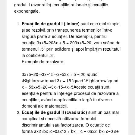
gradul II (cvadratic), ecuațiile raționale și ecuațiile
exponențiale.
Ecuațiile de gradul I (liniare)
sunt cele mai simple
și se rezolvă prin transpunerea termenilor într-o
singură parte a ecuației. De exemplu, pentru
ecuația
3x+5=203x + 5 = 20
3
x
+
5
=
20
, vom scăpa de
termenul „5” prin scădere și apoi împărțim rezultatul
la coeficientul „3”.
Exemple de rezolvare:
3x+5=20⇒3x=15⇒x=53x + 5 = 20 \quad
\Rightarrow \quad 3x = 15 \quad \Rightarrow \quad
x = 5
3
x
+
5
=
20
⇒
3
x
=
15
⇒
x
=
5
Aceste ecuații sunt
esențiale pentru a înțelege procesul de rezolvare a
ecuațiilor, având o aplicabilitate largă în diverse
domenii ale matematicii.
Ecuațiile de gradul II (cvadratic)
sunt un pas mai
complicat și necesită utilizarea formulei
discriminantului sau factorizarea. O ecuație de
forma
ax2+bx+c=0ax^2 + bx + c = 0
a
x
2
+
b
x
+
c
=
0
se