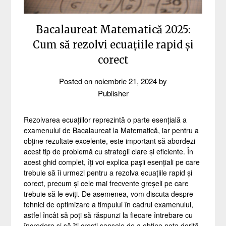
Bacalaureat Matematică 2025:
Cum să rezolvi ecuațiile rapid și
corect
Posted on
noiembrie 21, 2024
by
Publisher
Rezolvarea ecuațiilor reprezintă o parte esențială a
examenului de Bacalaureat la Matematică, iar pentru a
obține rezultate excelente, este important să abordezi
acest tip de problemă cu strategii clare și eficiente. În
acest ghid complet, îți voi explica pașii esențiali pe care
trebuie să îi urmezi pentru a rezolva ecuațiile rapid și
corect, precum și cele mai frecvente greșeli pe care
trebuie să le eviți. De asemenea, vom discuta despre
tehnici de optimizare a timpului în cadrul examenului,
astfel încât să poți să răspunzi la fiecare întrebare cu
încredere și să îți crești șansele de a obține nota dorită.