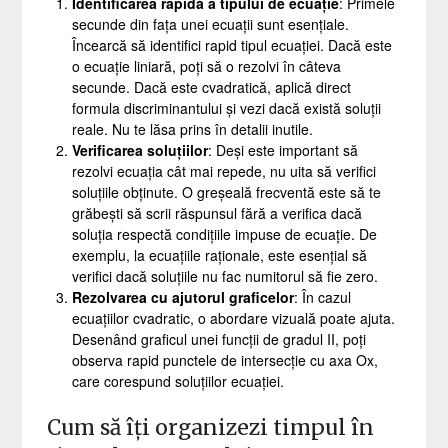
Identificarea rapidă a tipului de ecuație
: Primele
secunde din fața unei ecuații sunt esențiale.
Încearcă să identifici rapid tipul ecuației. Dacă este
o ecuație liniară, poți să o rezolvi în câteva
secunde. Dacă este cvadratică, aplică direct
formula discriminantului și vezi dacă există soluții
reale. Nu te lăsa prins în detalii inutile.
Verificarea soluțiilor
: Deși este important să
rezolvi ecuația cât mai repede, nu uita să verifici
soluțiile obținute. O greșeală frecventă este să te
grăbești să scrii răspunsul fără a verifica dacă
soluția respectă condițiile impuse de ecuație. De
exemplu, la ecuațiile raționale, este esențial să
verifici dacă soluțiile nu fac numitorul să fie zero.
Rezolvarea cu ajutorul graficelor
: În cazul
ecuațiilor cvadratic, o abordare vizuală poate ajuta.
Desenând graficul unei funcții de gradul II, poți
observa rapid punctele de intersecție cu axa Ox,
care corespund soluțiilor ecuației.
Cum să îți organizezi timpul în