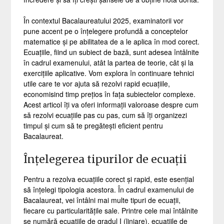
În contextul Bacalaureatului 2025, examinatorii vor
pune accent pe o înțelegere profundă a conceptelor
matematice și pe abilitatea de a le aplica în mod corect.
Ecuațiile, fiind un subiect de bază, sunt adesea întâlnite
în cadrul examenului, atât la partea de teorie, cât și la
exercițiile aplicative. Vom explora în continuare tehnici
utile care te vor ajuta să rezolvi rapid ecuațiile,
economisind timp prețios în fața subiectelor complexe.
Acest articol îți va oferi informații valoroase despre cum
să rezolvi ecuațiile pas cu pas, cum să îți organizezi
timpul și cum să te pregătești eficient pentru
Bacalaureat.
Înțelegerea tipurilor de ecuații
Pentru a rezolva ecuațiile corect și rapid, este esențial
să înțelegi tipologia acestora. În cadrul examenului de
Bacalaureat, vei întâlni mai multe tipuri de ecuații,
fiecare cu particularitățile sale. Printre cele mai întâlnite
se numără ecuațiile de gradul I (liniare), ecuațiile de