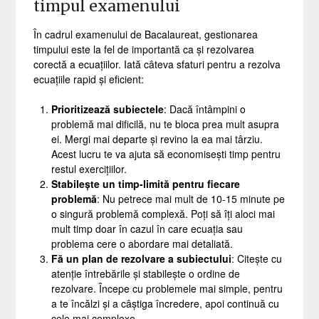
timpul examenului
În cadrul examenului de Bacalaureat, gestionarea
timpului este la fel de importantă ca și rezolvarea
corectă a ecuațiilor. Iată câteva sfaturi pentru a rezolva
ecuațiile rapid și eficient:
Prioritizează subiectele
: Dacă întâmpini o
problemă mai dificilă, nu te bloca prea mult asupra
ei. Mergi mai departe și revino la ea mai târziu.
Acest lucru te va ajuta să economisești timp pentru
restul exercițiilor.
Stabilește un timp-limită pentru fiecare
problemă
: Nu petrece mai mult de 10-15 minute pe
o singură problemă complexă. Poți să îți aloci mai
mult timp doar în cazul în care ecuația sau
problema cere o abordare mai detaliată.
Fă un plan de rezolvare a subiectului
: Citește cu
atenție întrebările și stabilește o ordine de
rezolvare. Începe cu problemele mai simple, pentru
a te încălzi și a câștiga încredere, apoi continuă cu
cele mai complexe.