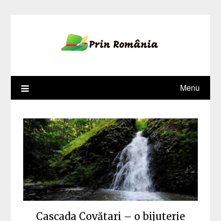
Skip
to
content
Menu
Cascada Covătari – o bijuterie