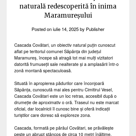
naturală redescoperită în inima
Maramureșului
Posted on
iulie 14, 2025
by
Publisher
Cascada Covătari, un obiectiv natural puțin cunoscut
aflat pe teritoriul comunei Săpânța din județul
Maramureș, începe să atragă tot mai mulți vizitatori
datorită frumuseții sale nealterate și a amplasării într-o
zonă montană spectaculoasă.
Situată în apropierea pădurilor care înconjoară
Săpânța, cunoscută mai ales pentru Cimitirul Vesel,
Cascada Covătari este un loc retras, accesibil după o
drumeție de aproximativ o oră. Traseul nu este marcat
oficial, dar localnicii îl cunosc bine și oferă indicații
turiștilor care doresc să exploreze zona.
Cascada, formată pe pârâul Covătari, se prăvălește
peste un abrupt stâncos de circa 10 metri înălțime,