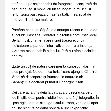
creând un peisaj deosebit de fotogenic. Înconjurată de
păduri de fag și molid, cu un sol bogat în mușchi și
ferigi, zona păstrează un aer sălbatic, neafectat de
intervenții turistice majore.
Primăria comunei Săpânța a anunțat recent intenția de
a include Cascada Covătari în circuitul ecoturistic local.
Se ia în calcul amenajarea unui traseu eco, cu
indicatoare și panouri informative, pentru a încuraja
vizitarea responsabilă a locului, fără a-i afecta echilibrul
natural.
„Este un colț de natură care merită cunoscut, dar mai
ales protejat. Ne dorim ca turiștii care ajung la Cimitirul
Vesel să descopere și frumusețile naturale ale
Săpânței,” a declarat primarul Gheorghe Stan.
Cei care au ajuns deja la cascadă o descriu ca pe un
loc liniștit, ideal pentru iubitorii de natură și fotografie. În
lipsa aglomerației și a zgomotului urban, zgomotul apei
devine singura coloană sonoră a unei experiențe