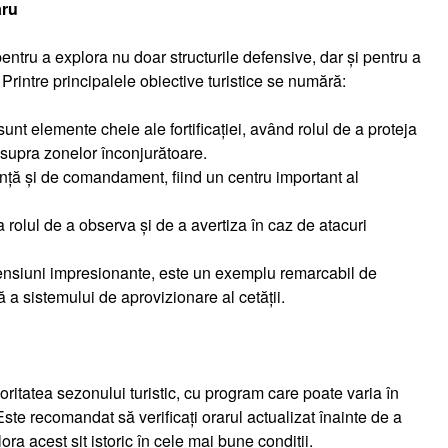
aru
pentru a explora nu doar structurile defensive, dar și pentru a
Printre principalele obiective turistice se numără:
sunt elemente cheie ale fortificației, având rolul de a proteja
 asupra zonelor înconjurătoare.
nță și de comandament, fiind un centru important al
a rolul de a observa și de a avertiza în caz de atacuri
ensiuni impresionante, este un exemplu remarcabil de
ă a sistemului de aprovizionare al cetății.
oritatea sezonului turistic, cu program care poate varia în
ste recomandat să verificați orarul actualizat înainte de a
ora acest sit istoric în cele mai bune condiții.