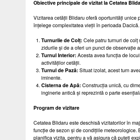
Obiective principale de vizitat la Cetatea Blid
Vizitarea cetății Blidaru oferă oportunități unice 
înțelege complexitatea vieții în perioada Dacică. 
Turnurile de Colț:
Cele patru turnuri de colț 
zidurile și de a oferi un punct de observație
Turnul Interior:
Acesta avea funcția de locui
activităților cetății.
Turnul de Pază:
Situat izolat, acest turn ave
iminente.
Cisterna de Apă:
Construcția unică, cu dim
inginerie antică și reprezintă o parte esențial
Program de vizitare
Cetatea Blidaru este deschisă vizitatorilor în maj
funcție de sezon și de condițiile meteorologice. E
planifica vizita, pentru a vă asigura că puteți expl