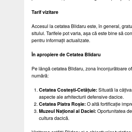
Tarif vizitare
Accesul la cetatea Blidaru este, în general, grat
sitului. Tarifele pot varia, așa că este bine să co
pentru informații actualizate.
În apropiere de Cetatea Blidaru
Pe lângă cetatea Blidaru, zona înconjurătoare ofer
numără:
Cetatea Costești-Cetățuie:
Situată la câțiva
aspecte ale arhitecturii defensive dacice.
Cetatea Piatra Roșie:
O altă fortificație imp
Muzeul Național al Daciei:
Oportunitatea de a
cultura dacică.