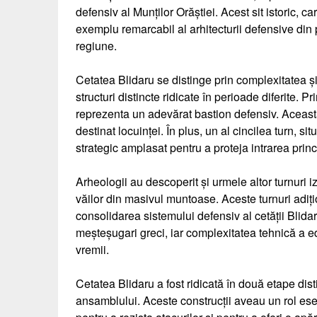
defensiv al Munților Orăștiei. Acest sit istoric, 
exemplu remarcabil al arhitecturii defensive din 
regiune.
Cetatea Blidaru se distinge prin complexitatea ș
structuri distincte ridicate în perioade diferite. P
reprezenta un adevărat bastion defensiv. Aceasta 
destinat locuinței. În plus, un al cincilea turn, sit
strategic amplasat pentru a proteja intrarea princip
Arheologii au descoperit și urmele altor turnuri i
văilor din masivul muntoase. Aceste turnuri adiți
consolidarea sistemului defensiv al cetății Blidaru
meșteșugari greci, iar complexitatea tehnică a edi
vremii.
Cetatea Blidaru a fost ridicată în două etape disti
ansamblului. Aceste construcții aveau un rol esenț