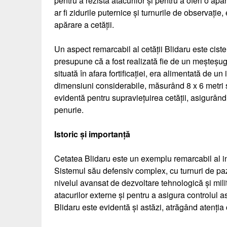
pentru a rezista atacurilor și pentru a oferi o ap
ar fi zidurile puternice și turnurile de observaț
apărare a cetății.
Un aspect remarcabil al cetății Blidaru este cist
presupune că a fost realizată fie de un meșteșu
situată în afara fortificației, era alimentată de un
dimensiuni considerabile, măsurând 8 x 6 metri ș
evidentă pentru supraviețuirea cetății, asigurân
penurie.
Istoric și importanță
Cetatea Blidaru este un exemplu remarcabil al in
Sistemul său defensiv complex, cu turnuri de pază
nivelul avansat de dezvoltare tehnologică și milita
atacurilor externe și pentru a asigura controlul as
Blidaru este evidentă și astăzi, atrăgând atenția c