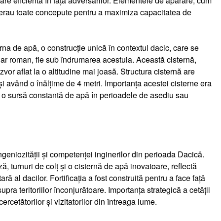
ărare eficientă în fața adversarilor. Elementele de apărare, cum
ie, erau toate concepute pentru a maximiza capacitatea de
erna de apă, o construcție unică în contextul dacic, care se
gar roman, fie sub îndrumarea acestuia. Această cisternă,
 izvor aflat la o altitudine mai joasă. Structura cisternă are
i având o înălțime de 4 metri. Importanța acestei cisterne era
d o sursă constantă de apă în perioadele de asediu sau
geniozității și competenței inginerilor din perioada Dacică.
, turnuri de colț și o cisternă de apă inovatoare, reflectă
ră al dacilor. Fortificația a fost construită pentru a face față
upra teritoriilor înconjurătoare. Importanța strategică a cetății
ercetătorilor și vizitatorilor din întreaga lume.