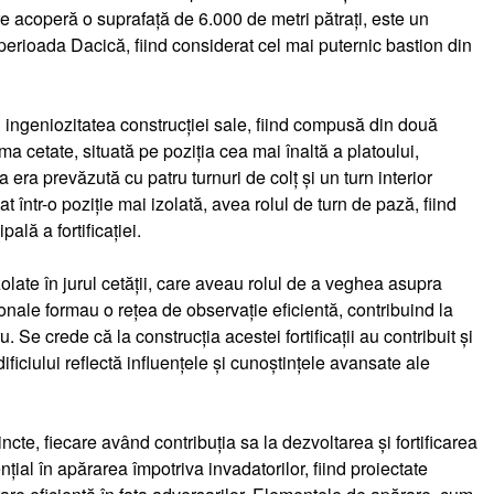
care acoperă o suprafață de 6.000 de metri pătrați, este un
perioada Dacică, fiind considerat cel mai puternic bastion din
i ingeniozitatea construcției sale, fiind compusă din două
rima cetate, situată pe poziția cea mai înaltă a platoului,
era prevăzută cu patru turnuri de colț și un turn interior
uat într-o poziție mai izolată, avea rolul de turn de pază, fiind
ală a fortificației.
zolate în jurul cetății, care aveau rolul de a veghea asupra
onale formau o rețea de observație eficientă, contribuind la
. Se crede că la construcția acestei fortificații au contribuit și
ficiului reflectă influențele și cunoștințele avansate ale
ncte, fiecare având contribuția sa la dezvoltarea și fortificarea
ial în apărarea împotriva invadatorilor, fiind proiectate