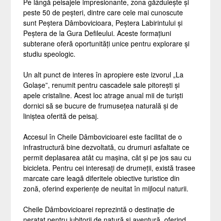
Pe lângă peisajele impresionante, zona găzduiește și
peste 50 de peșteri, dintre care cele mai cunoscute
sunt Peștera Dâmbovicioara, Peștera Labirintului și
Peștera de la Gura Defileului. Aceste formațiuni
subterane oferă oportunități unice pentru explorare și
studiu speologic.
Un alt punct de interes în apropiere este izvorul „La
Golașe”, renumit pentru cascadele sale pitorești și
apele cristaline. Acest loc atrage anual mii de turiști
dornici să se bucure de frumusețea naturală și de
liniștea oferită de peisaj.
Accesul în Cheile Dâmbovicioarei este facilitat de o
infrastructură bine dezvoltată, cu drumuri asfaltate ce
permit deplasarea atât cu mașina, cât și pe jos sau cu
bicicleta. Pentru cei interesați de drumeții, există trasee
marcate care leagă diferitele obiective turistice din
zonă, oferind experiențe de neuitat în mijlocul naturii.
Cheile Dâmbovicioarei reprezintă o destinație de
neratat pentru iubitorii de natură și aventură, oferind