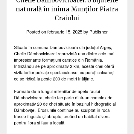
Cheile Dâmbovicioarei: o bijuterie
naturală în inima Munților Piatra
Craiului
Posted on
februarie 15, 2025
by
Publisher
Situate în comuna Dâmbovicioara din județul Argeș,
Cheile Dâmbovicioarei reprezintă una dintre cele mai
impresionante formațiuni carstice din România.
Întinzându-se pe aproximativ 2 km, aceste chei oferă
vizitatorilor peisaje spectaculoase, cu pereți calcaroși
ce se ridică la peste 200 de metri înălțime.
Formate de-a lungul mileniilor de apele râului
Dâmbovicioara, cheile fac parte dintr-un complex de
aproximativ 20 de chei situate în bazinul hidrografic al
Dâmboviței. Erosiunile continue au sculptat în rocă
trasee înguste și abrupte, creând un habitat divers
pentru flora și fauna locală.