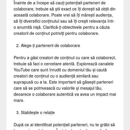
Înainte de a începe să cauți potențiali parteneri de
colaborare, trebuie să știi exact ce îți dorești să obții din
această colaborare. Poate vrei să îți mărești audiența,
să îți diversifici conținutul sau să îți crești relevanța într-
o anumită nișă. Clarifică-ți obiectivele pentru a căuta
creatorii de conținut potriviți pentru colaborare.
Alege-ți partenerii de colaborare
Pentru a găsi creatori de conținut cu care să colaborezi,
trebuie să faci o cercetare atentă. Explorează canalele
YouTube care sunt înrudit cu domeniul tău și caută
creatori de conținut cu o audiență similară sau
suprapusă cu a ta. Este important să găsești parteneri
care să se potrivească cu valorile și mesajul tău,
deoarece o colaborare autentică va avea un impact mai
mare.
Stabilește o relație
După ce ai identificat potențiali parteneri, nu te grăbi să