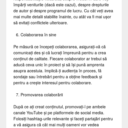
împărți veniturile (dacă este cazul), despre drepturile
de autor și despre programul de lucru. Cu cât veți avea
mai multe detalii stabilite înainte, cu atât va fi mai ușor
să evitați conflictele ulterioare.
Colaborarea în sine
Pe măsură ce începeți colaborarea, asigurați-vă că
comunicați des și că lucrați împreună pentru a crea
conținut de calitate. Fiecare colaborator ar trebui să
aducă ceva unic în proiect și să își pună amprenta
asupra acestuia. Implică-ți audiența în proces, fă
sondaje sau întrebări pentru a obține feedback și
pentru a crește interesul pentru colaborare.
Promovarea colaborării
După ce ați creat conținutul, promovați-l pe ambele
canale YouTube și pe platformele de social media.
Folosiți hashtag-urile relevante și faceți partajări pentru
a vă asigura că cât mai mulți oameni vor vedea