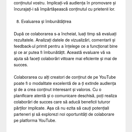
conținutul vostru. Implicați-vă audiența în promovare și
încurajați-i să împărtășească conținutul cu prietenii lor.
Evaluarea și îmbunătățirea
După ce colaborarea s-a încheiat, luați timp să evaluați
rezultatele. Analizați datele de vizualizări, comentarii și
feedback-ul primit pentru a înțelege ce a funcționat bine
și ce ar putea fi îmbunătățit. Această evaluare vă va
ajuta să faceți colaborări viitoare mai eficiente și mai de
succes.
Colaborarea cu alți creatori de conținut de pe YouTube
poate fi o modalitate excelentă de a-ți extinde audiența
și de a crea conținut interesant și valoros. Cu o
planificare atentă și o comunicare deschisă, poți realiza
colaborări de succes care să aducă beneficii tuturor
părților implicate. Așa că nu ezita să cauți potențiali
parteneri și să explorezi noi oportunități de colaborare
pe platforma YouTube.