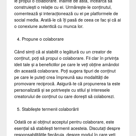
le propui o colaborare. Înainte de asta, încearcă să
construiești o relație cu ei. Urmărește-le conținutul,
comentează și interacționează cu ei pe platformele de
social media. Arată-le că îți pasă de ceea ce fac și că ai
o conexiune autentică cu munca lor.
Propune o colaborare
Când simți că ai stabilit o legătură cu un creator de
conținut, poți să propui o colaborare. Fii clar în privința
ideii tale și a beneficiilor pe care le veți obține amândoi
din această colaborare. Poți sugera tipuri de conținut
pe care le puteți crea împreună sau modalități de
promovare reciprocă. Asigură-te că propunerea ta este
personalizată și se potrivește cu stilul și interesele
creatorului de conținut cu care dorești să colaborezi.
Stabilește termenii colaborării
Odată ce ai obținut acceptul pentru colaborare, este
esențial să stabilești termenii acesteia. Discutați despre
responsabilitățile fiecăruia, despre modul în care veți