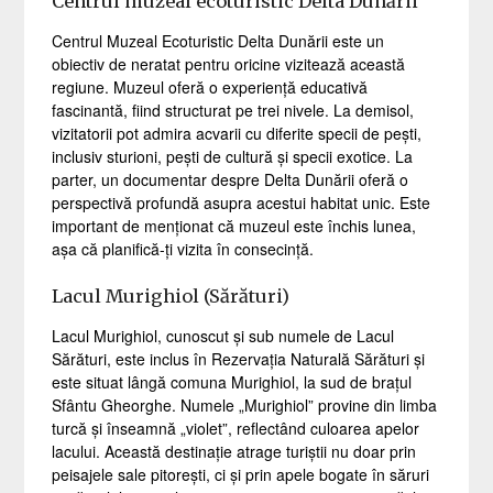
Centrul muzeal ecoturistic Delta Dunării
Centrul Muzeal Ecoturistic Delta Dunării este un
obiectiv de neratat pentru oricine vizitează această
regiune. Muzeul oferă o experiență educativă
fascinantă, fiind structurat pe trei nivele. La demisol,
vizitatorii pot admira acvarii cu diferite specii de pești,
inclusiv sturioni, pești de cultură și specii exotice. La
parter, un documentar despre Delta Dunării oferă o
perspectivă profundă asupra acestui habitat unic. Este
important de menționat că muzeul este închis lunea,
așa că planifică-ți vizita în consecință.
Lacul Murighiol (Sărături)
Lacul Murighiol, cunoscut și sub numele de Lacul
Sărături, este inclus în Rezervația Naturală Sărături și
este situat lângă comuna Murighiol, la sud de brațul
Sfântu Gheorghe. Numele „Murighiol” provine din limba
turcă și înseamnă „violet”, reflectând culoarea apelor
lacului. Această destinație atrage turiștii nu doar prin
peisajele sale pitorești, ci și prin apele bogate în săruri