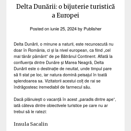
Delta Dunării: o bijuterie turistică
a Europei
Posted on
iunie 25, 2024
by
Publisher
Delta Dunării, o minune a naturii, este recunoscută nu
doar în România, ci și la nivel european, ca fiind „cel
mai tânăr pământ” de pe Bătrânul Continent. Aflată la
confluența dintre Dunăre și Marea Neagră, Delta
Dunării este o destinație de neuitat, unde timpul pare
să fi stat pe loc, iar natura domină peisajul în toată
splendoarea sa. Vizitatorii acestui colț de rai se
îndrăgostesc iremediabil de farmecul său.
Dacă plănuiești o vacanță în acest „paradis dintre ape”,
iată câteva dintre obiectivele turistice pe care nu ar
trebui să le ratezi:
Insula Sacalin