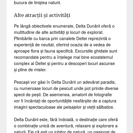
bucura de liniștea naturii.
Alte atracții și activități
Pe lângă obiectivele enumerate, Delta Dunării oferă o
multitudine de alte activități și locuri de explorat.
Plimbările cu barca prin canalele Deltei reprezintă o
experiență de neuitat, oferind ocazia de a vedea de
aproape flora și fauna specifică. Excursiile ghidate sunt
recomandate pentru a înțelege mai bine ecosistemul
complex al Deltei și pentru a descoperi locuri ascunse
și pline de mister.
Pescașii vor găsi în Delta Dunării un adevărat paradis,
cu numeroase locuri de pescuit unde pot prinde diverse
specii de pești. De asemenea, amatorii de fotografie
vor fi încântați de oportunitățile nesfârșite de a captura
imagini spectaculoase ale peisajelor și vieții sălbatice.
Delta Dunării este, fără îndoială, o destinație care oferă
o combinație unică de aventură, relaxare și explorare a
naturii. Fie că ești un iubitor de natură, un pasionat de