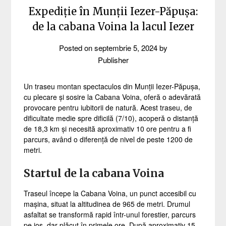
Expediție în Munții Iezer-Păpușa:
de la cabana Voina la lacul Iezer
Posted on
septembrie 5, 2024
by
Publisher
Un traseu montan spectaculos din Munții Iezer-Păpușa,
cu plecare și sosire la Cabana Voina, oferă o adevărată
provocare pentru iubitorii de natură. Acest traseu, de
dificultate medie spre dificilă (7/10), acoperă o distanță
de 18,3 km și necesită aproximativ 10 ore pentru a fi
parcurs, având o diferență de nivel de peste 1200 de
metri.
Startul de la cabana Voina
Traseul începe la Cabana Voina, un punct accesibil cu
mașina, situat la altitudinea de 965 de metri. Drumul
asfaltat se transformă rapid într-unul forestier, parcurs
pe jos, dar plăcut în primele ore. După aproximativ 15