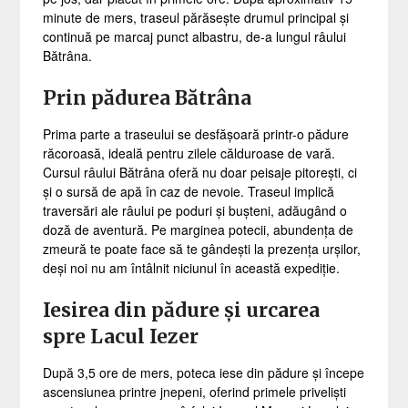
minute de mers, traseul părăsește drumul principal și
continuă pe marcaj punct albastru, de-a lungul râului
Bătrâna.
Prin pădurea Bătrâna
Prima parte a traseului se desfășoară printr-o pădure
răcoroasă, ideală pentru zilele călduroase de vară.
Cursul râului Bătrâna oferă nu doar peisaje pitorești, ci
și o sursă de apă în caz de nevoie. Traseul implică
traversări ale râului pe poduri și bușteni, adăugând o
doză de aventură. Pe marginea potecii, abundența de
zmeură te poate face să te gândești la prezența urșilor,
deși noi nu am întâlnit niciunul în această expediție.
Iesirea din pădure și urcarea
spre Lacul Iezer
După 3,5 ore de mers, poteca iese din pădure și începe
ascensiunea printre jnepeni, oferind primele priveliști