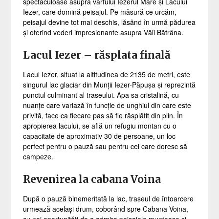
spectaculoase asupra vârfului Iezerul Mare și Lacului
Iezer, care domină peisajul. Pe măsură ce urcăm,
peisajul devine tot mai deschis, lăsând în urmă pădurea
și oferind vederi impresionante asupra Văii Bătrâna.
Lacul Iezer – răsplata finală
Lacul Iezer, situat la altitudinea de 2135 de metri, este
singurul lac glaciar din Munții Iezer-Păpușa și reprezintă
punctul culminant al traseului. Apa sa cristalină, cu
nuanțe care variază în funcție de unghiul din care este
privită, face ca fiecare pas să fie răsplătit din plin. În
apropierea lacului, se află un refugiu montan cu o
capacitate de aproximativ 30 de persoane, un loc
perfect pentru o pauză sau pentru cei care doresc să
campeze.
Revenirea la cabana Voina
După o pauză binemeritată la lac, traseul de întoarcere
urmează același drum, coborând spre Cabana Voina,
cu noi oportunități de a admira peisajele muntoase și