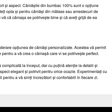
fort și aspect. Cămășile din bumbac 100% sunt o opțiune
 Puteți opta și pentru cămăși din mătase sau amestecuri de
-vă că cămașa se potrivește bine și că aveți grijă de ea
nsiderare opțiunea de cămăși personalizate. Acestea vă permit
ile pentru a vă crea o cămașă care vi se potrivește perfect.
complicată la început, dar cu puțină atenție la detalii și
spect elegant și potrivit pentru orice ocazie. Experimentați cu
il pentru a vă simți încrezători și confortabili în fiecare zi.