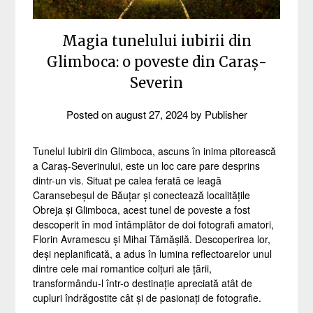
Magia tunelului iubirii din
Glimboca: o poveste din Caraș-
Severin
Posted on
august 27, 2024
by
Publisher
Tunelul Iubirii din Glimboca, ascuns în inima pitorească
a Caraș-Severinului, este un loc care pare desprins
dintr-un vis. Situat pe calea ferată ce leagă
Caransebeșul de Băuțar și conectează localitățile
Obreja și Glimboca, acest tunel de poveste a fost
descoperit în mod întâmplător de doi fotografi amatori,
Florin Avramescu și Mihai Tămășilă. Descoperirea lor,
deși neplanificată, a adus în lumina reflectoarelor unul
dintre cele mai romantice colțuri ale țării,
transformându-l într-o destinație apreciată atât de
cupluri îndrăgostite cât și de pasionați de fotografie.