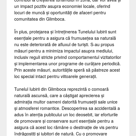
un impact pozitiv asupra economiei locale, oferind
locuri de muncă și oportunități de afaceri pentru
comunitatea din Glimboca.
În plus, protejarea și întreținerea Tunelului Iubirii sunt
esențiale pentru a asigura că frumusețea sa naturală
nu este deteriorată de afluxul de turiști. S-au propus
măsuri pentru a minimiza impactul asupra mediului,
inclusiv reguli stricte privind comportamentul vizitatorilor
și implementarea unor programe de curățare periodică.
Prin aceste măsuri, autoritățile speră să păstreze acest
loc special intact pentru viitoarele generații.
Tunelul Iubirii din Glimboca reprezintă o comoară
naturală ascunsă, care a câștigat aprecierea și
admirația multor oameni datorită frumuseții sale unice
și atmosferei romantice. Descoperirea sa accidentală a
adus în atenția publicului un loc deosebit, iar eforturile
de promovare și conservare sunt esențiale pentru a
asigura că acest loc rămâne o destinație de vis pentru
îndrăgostiți și iubitori de natură. Cu o promovare