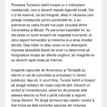
Povestea Tunelului Iubirii începe cu o întâmplare
neobișnuită, care a devenit repede legendă locală. Într-
o zi de toamnă, cei doi fotografi, aflați în căutarea unor
peisaje neobișnuite pentru portofoliile lor, s-au
aventurat pe calea ferată mai puțin circulată dintre
Caransebeș și Băuțar. Pe parcursul expediției lor, au
dat peste un tunel acoperit de vegetație luxuriantă, al
cărui aspect fermecător și misterios le-a atras imediat
atenția. Deși inițial nu știau exact ce au descoperit,
impresia deosebită lăsată de tunel i-a determinat să
fotografieze locația din diferite unghiuri, iar imaginile lor
au devenit rapid virale pe internet.
Imaginile capturate de Avramescu și Tămășilă au
stârnit un val de curiozitate și entuziasm în rândul
publicului. Așa că, în scurt timp, Tunelul Iubirii a început
să atragă vizitatori din toate colțurile țării. Devenit un
simbol al romantismului, acest loc de poveste este
adesea descris ca fiind o perlă naturală a regiunii
Caraș-Severin. Pe lângă farmecul său estetic, tunelul a
fost inclus pe lista comorilor ascunse din Uniunea