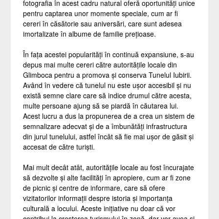
fotografia în acest cadru natural oferă oportunități unice
pentru captarea unor momente speciale, cum ar fi
cereri în căsătorie sau aniversări, care sunt adesea
imortalizate în albume de familie prețioase.
În fața acestei popularități în continuă expansiune, s-au
depus mai multe cereri către autoritățile locale din
Glimboca pentru a promova și conserva Tunelul Iubirii.
Având în vedere că tunelul nu este ușor accesibil și nu
există semne clare care să indice drumul către acesta,
multe persoane ajung să se piardă în căutarea lui.
Acest lucru a dus la propunerea de a crea un sistem de
semnalizare adecvat și de a îmbunătăți infrastructura
din jurul tunelului, astfel încât să fie mai ușor de găsit și
accesat de către turiști.
Mai mult decât atât, autoritățile locale au fost încurajate
să dezvolte și alte facilități în apropiere, cum ar fi zone
de picnic și centre de informare, care să ofere
vizitatorilor informații despre istoria și importanța
culturală a locului. Aceste inițiative nu doar că vor
contribui la creșterea turismului în zonă, dar vor avea și