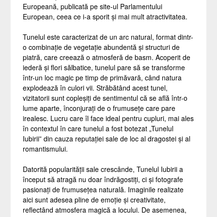
Europeană, publicată pe site-ul Parlamentului
European, ceea ce i-a sporit și mai mult atractivitatea.
Tunelul este caracterizat de un arc natural, format dintr-
o combinație de vegetație abundentă și structuri de
piatră, care creează o atmosferă de basm. Acoperit de
iederă și flori sălbatice, tunelul pare să se transforme
într-un loc magic pe timp de primăvară, când natura
explodează în culori vii. Străbătând acest tunel,
vizitatorii sunt copleșiți de sentimentul că se află într-o
lume aparte, înconjurați de o frumusețe care pare
irealesc. Lucru care îl face ideal pentru cupluri, mai ales
în contextul în care tunelul a fost botezat „Tunelul
Iubirii” din cauza reputației sale de loc al dragostei și al
romantismului.
Datorită popularității sale crescânde, Tunelul Iubirii a
început să atragă nu doar îndrăgostiți, ci și fotografe
pasionați de frumusețea naturală. Imaginile realizate
aici sunt adesea pline de emoție și creativitate,
reflectând atmosfera magică a locului. De asemenea,