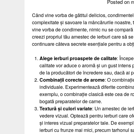
Posted on
m
Când vine vorba de gătitul delicios, condimente
complexitate și savoare la mâncărurile noastre, 
vine vorba de condimente, nimic nu se compară c
creezi propriul tău amestec de ierburi care să se
continuare câteva secrete esențiale pentru a obț
Alege ierburi proaspete de calitate
: Începe
calitate vor aduce o aromă și un gust intens
de la producători de încredere sau, dacă ai po
Combinații corecte de arome
: O combinație
individuale. Experimentează diferite combina
exemplu, o combinație clasică este cea de ro
bogată preparatelor de carne.
Textură și culori variate
: Un amestec de ierb
vedere vizual. Optează pentru ierburi care of
și interes vizual preparatelor tale. De exemp
ierburi cu frunze mai mici, precum tarhonul 