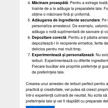
Măcinare proaspătă
: Pentru a extrage toată
înainte de a le adăuga la preparatele tale. Fo
obține o măcinare fină și uniformă.
Adăugarea de ingrediente secundare
: Pe 
personaliza amestecul. De exemplu, usturoiul
adăuga o notă suplimentară de savoare și co
Depozitare corectă
: Pentru a-ți păstra ames
depozitează-l în recipiente ermetice, ferite d
delicios pentru mai mult timp.
Experimentează și personalizează
: Nu exi
ierburi. Experimentează cu diferite ingrediente
Fiecare bucătar are propriile preferințe și gus
de preferințele tale.
Crearea unui amestec de ierburi perfect pentru 
practică și creativitate, vei putea să creezi prop
într-o experiență culinară de neuitat. Nu ezita să
preferințele tale și vei fi răsplătit cu preparate d