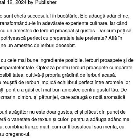
ai 12, 2024
by
Publisher
le sunt cheia succesului în bucătărie. Ele adaugă adâncime,
transformându-le în adevărate experiențe culinare. Iar când
u un amestec de ierburi proaspăt și gustos. Dar cum poți să
 potrivească perfect cu preparatele tale preferate? Află în
ine un amestec de ierburi deosebit.
 cu cele mai bune ingrediente posibile. Ierburi proaspete și de
 preparatelor tale. Optează pentru ierburi proaspete cumpărate
sibilitatea, cultivă-ți propria grădină de ierburi acasă.
 reușită de ierburi implică echilibrul perfect între aromele lor
ții pentru a găsi cel mai bun amestec pentru gustul tău. De
zmarin, cimbru și pătrunjel, care adaugă o notă aromatică
uri atrăgător nu este doar gustos, ci și plăcut din punct de
eră o varietate de texturi și culori pentru a adăuga adâncime
lu, combina frunze mari, cum ar fi busuiocul sau menta, cu
sau oregano-ul.