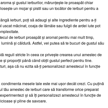
 aroma și gustul ierburilor, mărunțește-le proaspăt chiar
losește un mojar și pistil sau un tocător de ierburi pentru a
lângă ierburi, poți să adaugi și alte ingrediente pentru a-ți
 uscat măcinat, coaja de lămâie sau fulgii de ardei iute pot
mplexitate.
tecul de ierburi proaspăt și aromat pentru mai mult timp,
e lumină și căldură. Astfel, vei putea să te bucuri de gustul său
stă reguli stricte în ceea ce privește crearea unui amestec de
 și proporții până când obții gustul perfect pentru tine.
turi, așa că nu ezita să-ți personalizezi amestecul în funcție
a condimenta mesele tale este mai ușor decât crezi. Cu puțină
riul tău amestec de ierburi care să transforme orice preparat
 experimentezi și să îți personalizezi amestecul în funcție de
elicioase și pline de savoare.