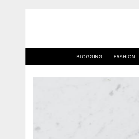
Skip
to
content
BLOGGING
FASHION