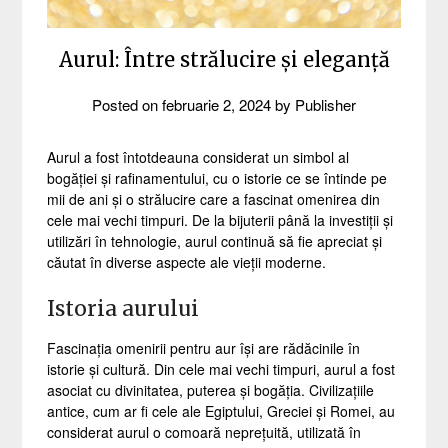
Aurul: Între strălucire și eleganță
Posted on
februarie 2, 2024
by
Publisher
Aurul a fost întotdeauna considerat un simbol al
bogăției și rafinamentului, cu o istorie ce se întinde pe
mii de ani și o strălucire care a fascinat omenirea din
cele mai vechi timpuri. De la bijuterii până la investiții și
utilizări în tehnologie, aurul continuă să fie apreciat și
căutat în diverse aspecte ale vieții moderne.
Istoria aurului
Fascinația omenirii pentru aur își are rădăcinile în
istorie și cultură. Din cele mai vechi timpuri, aurul a fost
asociat cu divinitatea, puterea și bogăția. Civilizațiile
antice, cum ar fi cele ale Egiptului, Greciei și Romei, au
considerat aurul o comoară neprețuită, utilizată în