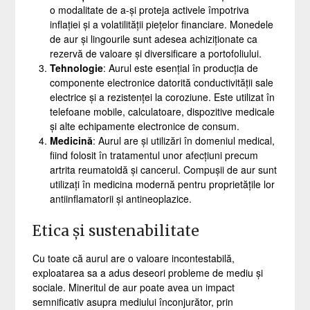
o modalitate de a-și proteja activele împotriva
inflației și a volatilității piețelor financiare. Monedele
de aur și lingourile sunt adesea achiziționate ca
rezervă de valoare și diversificare a portofoliului.
Tehnologie
: Aurul este esențial în producția de
componente electronice datorită conductivității sale
electrice și a rezistenței la coroziune. Este utilizat în
telefoane mobile, calculatoare, dispozitive medicale
și alte echipamente electronice de consum.
Medicină
: Aurul are și utilizări în domeniul medical,
fiind folosit în tratamentul unor afecțiuni precum
artrita reumatoidă și cancerul. Compușii de aur sunt
utilizați în medicina modernă pentru proprietățile lor
antiinflamatorii și antineoplazice.
Etica și sustenabilitate
Cu toate că aurul are o valoare incontestabilă,
exploatarea sa a adus deseori probleme de mediu și
sociale. Mineritul de aur poate avea un impact
semnificativ asupra mediului înconjurător, prin