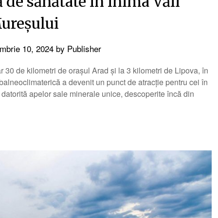
ă de sănătate în inima Văii
ureșului
mbrie 10, 2024
by
Publisher
 30 de kilometri de orașul Arad și la 3 kilometri de Lipova, în
alneoclimaterică a devenit un punct de atracție pentru cei în
, datorită apelor sale minerale unice, descoperite încă din