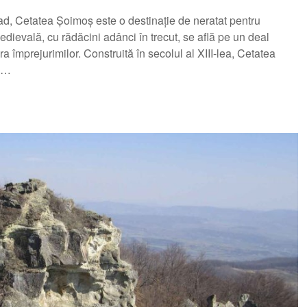
rad, Cetatea Șoimoș este o destinație de neratat pentru
 medievală, cu rădăcini adânci în trecut, se află pe un deal
împrejurimilor. Construită în secolul al XIII-lea, Cetatea
c,…