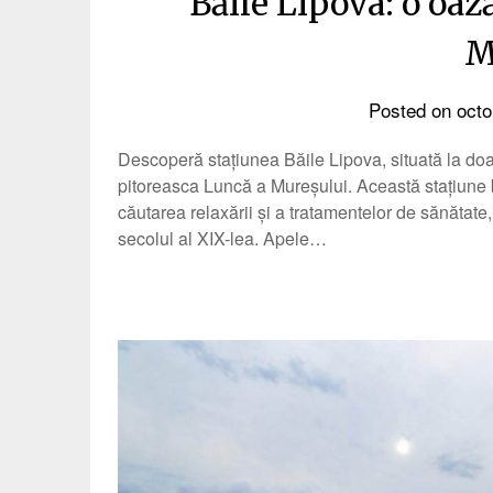
Băile Lipova: o oaz
M
Posted on
octo
Descoperă stațiunea Băile Lipova, situată la doar
pitoreasca Luncă a Mureșului. Această stațiune b
căutarea relaxării și a tratamentelor de sănătate
secolul al XIX-lea. Apele…