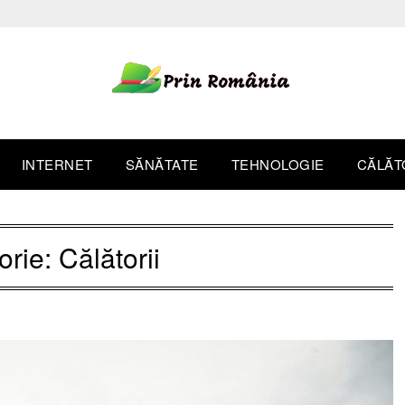
INTERNET
SĂNĂTATE
TEHNOLOGIE
CĂLĂT
orie:
Călătorii