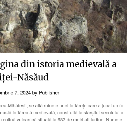
agina din istoria medievală a
riței-Năsăud
ombrie 7, 2024
by
Publisher
u-Mihăiești, se află ruinele unei fortărețe care a jucat un rol
eastă fortăreață medievală, construită la sfârșitul secolului al
o colină vulcanică situată la 683 de metri altitudine. Numele