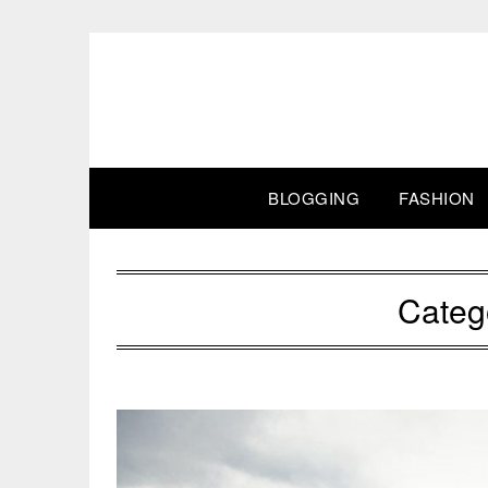
Skip
to
content
BLOGGING
FASHION
Categ