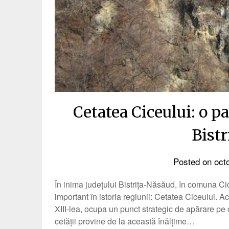
Cetatea Ciceului: o p
Bist
Posted on
oct
În inima județului Bistrița-Năsăud, în comuna Cice
important în istoria regiunii: Cetatea Ciceului. Ac
XIII-lea, ocupa un punct strategic de apărare pe 
cetății provine de la această înălțime…