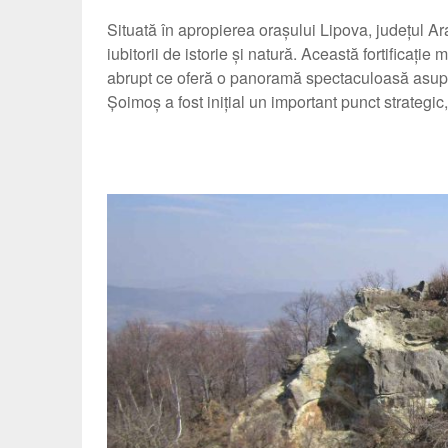
Situată în apropierea orașului Lipova, județul A
iubitorii de istorie și natură. Această fortificație
abrupt ce oferă o panoramă spectaculoasă asupra 
Șoimoș a fost inițial un important punct strategi