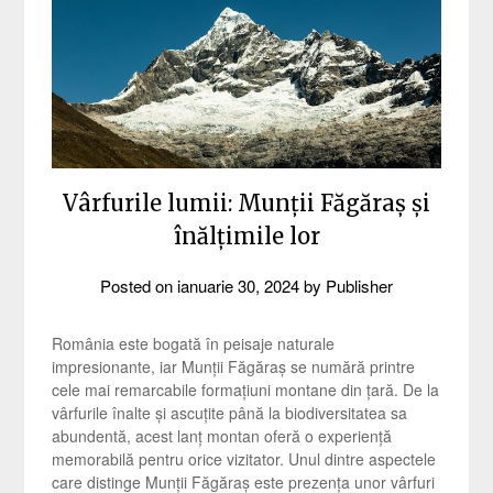
Vârfurile lumii: Munții Făgăraș și
înălțimile lor
Posted on
ianuarie 30, 2024
by
Publisher
România este bogată în peisaje naturale
impresionante, iar Munții Făgăraș se numără printre
cele mai remarcabile formațiuni montane din țară. De la
vârfurile înalte și ascuțite până la biodiversitatea sa
abundentă, acest lanț montan oferă o experiență
memorabilă pentru orice vizitator. Unul dintre aspectele
care distinge Munții Făgăraș este prezența unor vârfuri