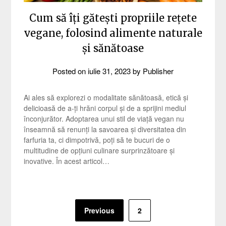
Cum să îți gătești propriile rețete
vegane, folosind alimente naturale
și sănătoase
Posted on
iulie 31, 2023
by
Publisher
Ai ales să explorezi o modalitate sănătoasă, etică și
delicioasă de a-ți hrăni corpul și de a sprijini mediul
înconjurător. Adoptarea unui stil de viață vegan nu
înseamnă să renunți la savoarea și diversitatea din
farfuria ta, ci dimpotrivă, poți să te bucuri de o
multitudine de opțiuni culinare surprinzătoare și
inovative. În acest articol…
Paginație
Previous
2
articole