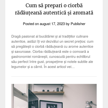
Cum să prepari o ciorbă
rădăuțeană autentică și aromată
Posted on
august 17, 2023
by
Publisher
Dragă pasionat al bucătăriei și al tradițiilor culinare
autentice, astăzi îți voi dezvălui un secret prețios: cum
să pregătești o ciorbă rădăuțeană cu arome autentice
și savuroase. Ciorba rădăuțeană este o comoară a
gastronomiei românești, cunoscută pentru echilibrul
său perfect între gust, prospețime și notele subtile ale
legumelor și a cărnii. În acest articol vei…