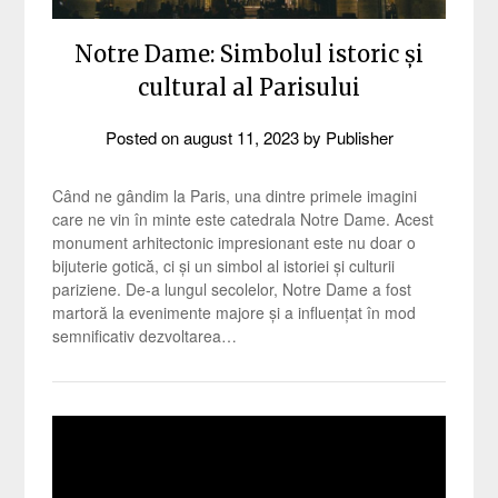
Notre Dame: Simbolul istoric și
cultural al Parisului
Posted on
august 11, 2023
by
Publisher
Când ne gândim la Paris, una dintre primele imagini
care ne vin în minte este catedrala Notre Dame. Acest
monument arhitectonic impresionant este nu doar o
bijuterie gotică, ci și un simbol al istoriei și culturii
pariziene. De-a lungul secolelor, Notre Dame a fost
martoră la evenimente majore și a influențat în mod
semnificativ dezvoltarea…